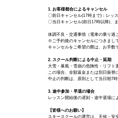
1. お客様都合によるキャンセル
〇前日キャンセル(17時まで)：レッ
〇当日キャンセル(前日17時以降)、
体調不良・交通事情（電車の乗り過
※ご予約後のキャンセルにつきまし
キャンセルをご希望の際は、お手数
2. スクール判断による中止・延期
大雪・暴風・雪崩の危険性・リフト
この場合、全額返金または別日振替
中止の判断は、原則として当日朝7
3. 途中参加・早退の場合
レッスン開始後の遅刻・途中退場に
【皆様へのお願い】
スキースクールの運営は、天候・安